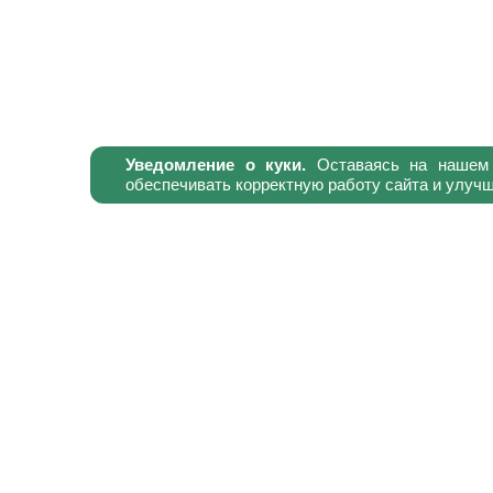
Уведомление о куки.
Оставаясь на нашем с
обеспечивать корректную работу сайта и улуч
Катало
Компа
Партн
Вакан
Где ку
Халял
Рецеп
Конта