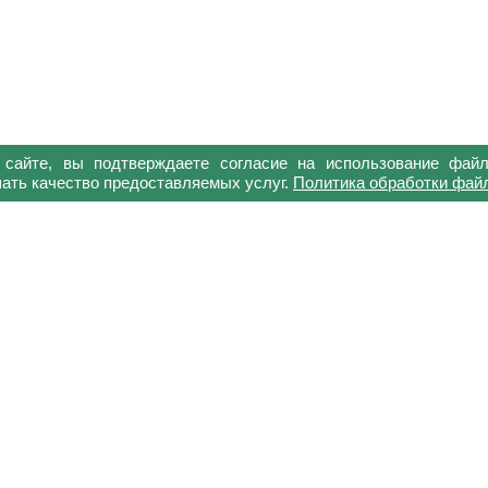
айте, вы подтверждаете согласие на использование файл
шать качество предоставляемых услуг.
Политика обработки файл
г
ООО «Батыр-Бройлер»
ния
368043, Республика Дагестан
Хасавюртовский р-н, с. Бота
ёрство
ул. Шоссейная, здание 200
сии
пить?
ь
ты
кты