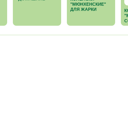
"МЮНХЕНСКИЕ"
ДЛЯ ЖАРКИ
К
"
С