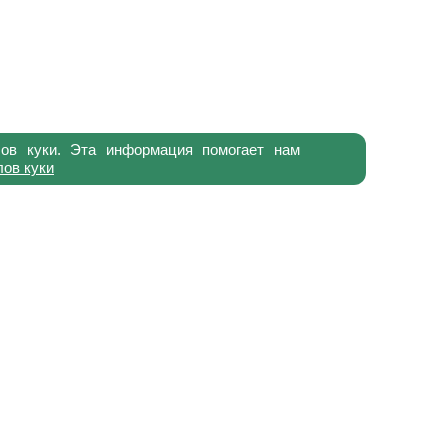
ов куки. Эта информация помогает нам
ов куки
8 800 500 19 99
,
юрт,