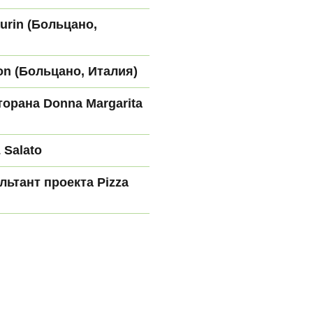
urin (Больцано,
n (Больцано, Италия)
орана Donna Margarita
 Salato
ьтант проекта Pizza