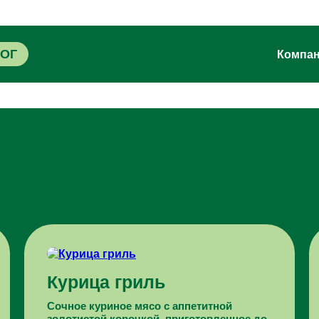
ЛОГ
Компа
Курица гриль
Сочное куриное мясо с аппетитной
золотистой корочкой, приготовленное до