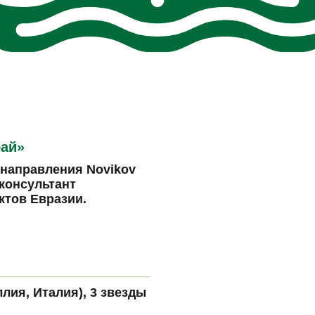
рай»
направления Novikov
 консультант
тов Евразии.
ллия, Италия), 3 звезды