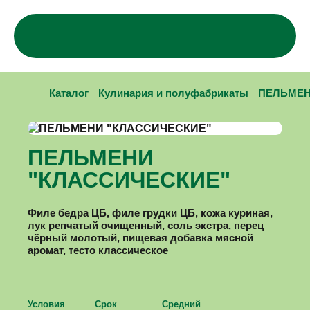
Каталог
Компания
Где купить?
Деликатесы
Каталог
Кулинария и полуфабрикаты
ПЕЛЬМЕН
Халяль
Колбасные изделия варено-копченые
О компании
Рецепты
Колбасные изделия вареные
Партнёрство
Контакты
Колбасные изделия полукопченые
Вакансии
Колбасные изделия сыровяленые и
ПЕЛЬМЕНИ
сырокопченые
Сосиски и сардельки
"КЛАССИЧЕСКИЕ"
Кулинария и полуфабрикаты
Мясо цыплят
Домашняя курочка
Филе бедра ЦБ, филе грудки ЦБ, кожа куриная,
Детская линейка "Джуниор"
лук репчатый очищенный, соль экстра, перец
чёрный молотый, пищевая добавка мясной
аромат, тесто классическое
Условия
Срок
Средний