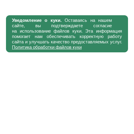
Уведомление о куки.
Оставаясь на нашем
сайте, вы подтверждаете согласие
на использование файлов куки. Эта информация
помогает нам обеспечивать корректную работу
сайта и улучшать качество предоставляемых услуг.
Политика обработки файлов куки
Каталог
Где купить?
Компания
Халяль
Партнёрство
Рецепты
Вакансии
Контакты
ООО «Батыр-Бройлер»
368043, Республика Дагестан, Хасавюртовский р-