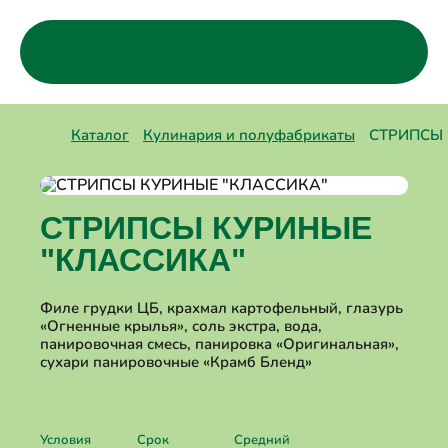
Каталог
Компания
Где купить?
Деликатесы
Каталог
Кулинария и полуфабрикаты
СТРИПСЫ 
Халяль
Колбасные изделия варено-копченые
О компании
Рецепты
Колбасные изделия вареные
Партнёрство
Контакты
Колбасные изделия полукопченые
Вакансии
Колбасные изделия сыровяленые и
СТРИПСЫ КУРИНЫЕ
сырокопченые
Сосиски и сардельки
"КЛАССИКА"
Кулинария и полуфабрикаты
Мясо цыплят
Домашняя курочка
Филе грудки ЦБ, крахмал картофельный, глазурь
Детская линейка "Джуниор"
«Огненные крылья», соль экстра, вода,
панировочная смесь, панировка «Оригинальная»,
сухари панировочные «Крамб Бленд»
Условия
Срок
Средний