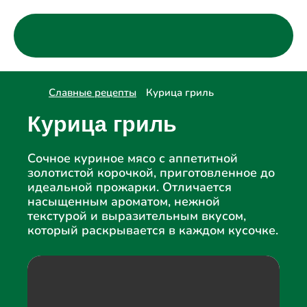
Каталог
Компания
Где купить?
Деликатесы
Славные рецепты
Курица гриль
Халяль
Колбасные изделия варено-копченые
О компании
Рецепты
Колбасные изделия вареные
Партнёрство
Курица гриль
Контакты
Колбасные изделия полукопченые
Вакансии
Колбасные изделия сыровяленые и
сырокопченые
Сочное куриное мясо с аппетитной
Сосиски и сардельки
золотистой корочкой, приготовленное до
Кулинария и полуфабрикаты
идеальной прожарки. Отличается
Мясо цыплят
насыщенным ароматом, нежной
Домашняя курочка
текстурой и выразительным вкусом,
Детская линейка "Джуниор"
который раскрывается в каждом кусочке.